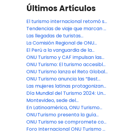
Últimos Artículos
El turismo internacional retomó su
ritmo histórico y cerró 2025 con
Tendencias de viaje que marcan el
un crecimiento del 4%
comportamiento del viajero en
Las llegadas de turistas
2026
internacionales aumentaron un
La Comisión Regional de ONU
5% en los nueve primeros meses
Turismo: “Inteligencia Artificial y
El Perú a la vanguardia de la
de 2025
Turismo en las Américas
transformación del turismo en un
ONU Turismo y CAF impulsan las
pilar del desarrollo rural gracias a
inversiones en turismo en las
ONU Turismo: El turismo accesible,
la adopción de la herramienta
Américas y presentan directrices
una fuerza transformadora para
ONU Turismo lanza el Reto Global
STAR
destinadas a Brasil y Panamá
destinos y empresas
de Inteligencia Artificial
ONU Turismo anuncia las “Best
Tourism Villages 2024”
Las mujeres latinas protagonizan
el nuevo estudio de ONU Turismo
Día Mundial del Turismo 2024: Un
mensaje mundial del turismo para
Montevideo, sede del
la paz
Observatorio de Derecho del
En Latinoamérica, ONU Turismo
Turismo para América Latina y
impulsa el crecimiento a través de
ONU Turismo presenta la guía
Caribe de ONU Turismo
las inversiones
Tourism Doing Business -
ONU Turismo se compromete con
Invirtiendo en Perú
la agenda de Antigua y Barbuda
Foro Internacional ONU Turismo –