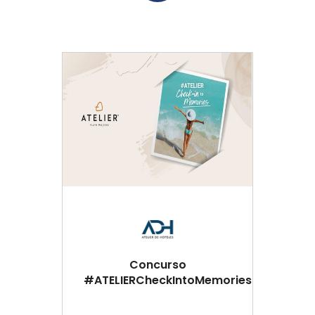
Concurso
#ATELIERCheckIntoMemories