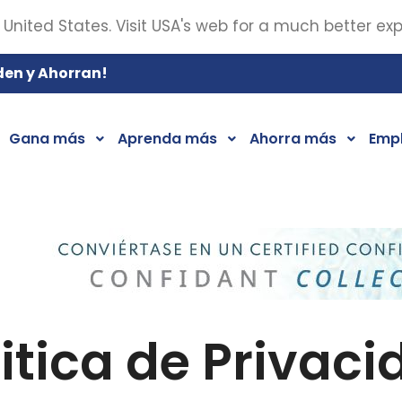
 United States. Visit USA's web for a much better ex
den y Ahorran!
Gana más
Aprenda más
Ahorra más
Emp
itica de Privac