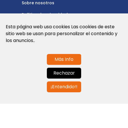
Sobre nosotros
Política de privacidad
Esta página web usa cookies Las cookies de este
Política de cookies
sitio web se usan para personalizar el contenido y
Nota Legal y Condiciones de Uso de la
los anuncios..
Web
Más Info
Contáctanos
Rechazar
info@globalagents.net
¡Entendido!!
Contáctanos
Noticias
Empleos