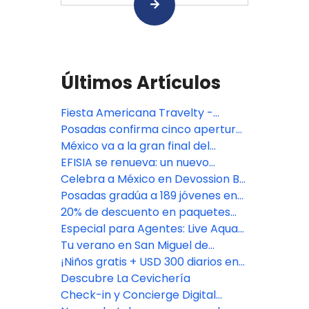
Últimos Artículos
Fiesta Americana Travelty -
Oferta especial TA DEAL
Posadas confirma cinco aperturas
premium en México: Isla Mujeres,
México va a la gran final del
Riviera Maya y CDMX
Bocuse d'Or 2027, con jurado de
EFISIA se renueva: un nuevo
Fiesta Americana Travelty
refugio mediterráneo en Fiesta
Celebra a México en Devossion By
Americana Riviera Nayarit
Live Aqua
Posadas gradúa a 189 jóvenes en
su programa de empoderamiento
20% de descuento en paquetes
educativo
vacacionales con Fiesta
Especial para Agentes: Live Aqua
Americana Travelty Collection
San Miguel de Allende
Tu verano en San Miguel de
Allende comienza aquí
¡Niños gratis + USD 300 diarios en
Resort Credit en Grand Fiesta
Descubre La Cevichería
Americana Los Cabos!
Check-in y Concierge Digital