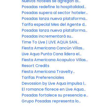
impulsado por Agentforce
Nuevos hoteles se agregan al
portafolio de Posadas
Posadas redefine la hospitalidad
con el lanzamiento de Fiesta
Posadas supera al sector hotelero
Americana Travelty Exclusive
en experiencia del cliente
Posadas lanza nueva plataforma
Experiences
de reservas para asesores de
Tarifa especial Mes del Agente de
viajes
Viajes: Fiesta Americana Travelty
Posadas lanza nueva plataforma
Collection
de reservas para asesores de
Posadas incrementará su
viajes
inventario de habitaciones en un
Time To Live | LIVE AQUA SAN
7% este año
MIGUEL DE ALLENDE
Fiesta Americana Cancún Villas
presenta dos nuevas categorías
Live Aqua Punta Cana lidera el
de Villas Premium en Punta
bienestar en República
Fiesta Americana Acapulco Villas:
Cancún
Dominicana
Nuevos espacios para vivir
Resort Credits
experiencias inolvidables
Fiesta Americana Travelty
presenta nuevas marcas y
Tarifas Preferenciales
destinos.
Devossion by Live Aqua impulsa la
expansión de Posadas
El romance florece en Live Aqua
San Miguel de Allende
Posadas fortalece su presencia en
el sureste con la apertura del
Grupo Posadas representa lo
nuevo Fiesta Inn Express Cancún
mejor en hospitalidad