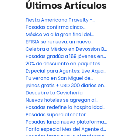
Últimos Artículos
Fiesta Americana Travelty -
Oferta especial TA DEAL
Posadas confirma cinco
aperturas premium en México:
México va a la gran final del
Isla Mujeres, Riviera Maya y CDMX
Bocuse d'Or 2027, con jurado de
EFISIA se renueva: un nuevo
Fiesta Americana Travelty
refugio mediterráneo en Fiesta
Celebra a México en Devossion By
Americana Riviera Nayarit
Live Aqua
Posadas gradúa a 189 jóvenes en
su programa de
20% de descuento en paquetes
empoderamiento educativo
vacacionales con Fiesta
Especial para Agentes: Live Aqua
Americana Travelty Collection
San Miguel de Allende
Tu verano en San Miguel de
Allende comienza aquí
¡Niños gratis + USD 300 diarios en
Resort Credit en Grand Fiesta
Descubre La Cevichería
Americana Los Cabos!
Nuevos hoteles se agregan al
portafolio de Posadas
Posadas redefine la hospitalidad
con el lanzamiento de Fiesta
Posadas supera al sector
Americana Travelty Exclusive
hotelero en experiencia del
Posadas lanza nueva plataforma
Experiences
cliente
de reservas para asesores de
Tarifa especial Mes del Agente de