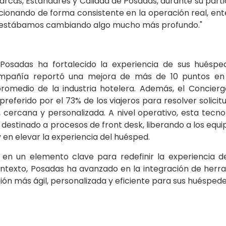
arcas, Estándares y Calidad de Posadas, durante su parti
cionando de forma consistente en la operación real, en
 estábamos cambiando algo mucho más profundo."
Posadas ha fortalecido la experiencia de sus huéspe
 compañía reportó una mejora de más de 10 puntos en
omedio de la industria hotelera. Además, el Concierge
eferido por el 73% de los viajeros para resolver solicit
, cercana y personalizada. A nivel operativo, esta tecno
 destinado a procesos de front desk, liberando a los equ
 en elevar la experiencia del huésped.
 en un elemento clave para redefinir la experiencia de
contexto, Posadas ha avanzado en la integración de herr
ón más ágil, personalizada y eficiente para sus huéspede