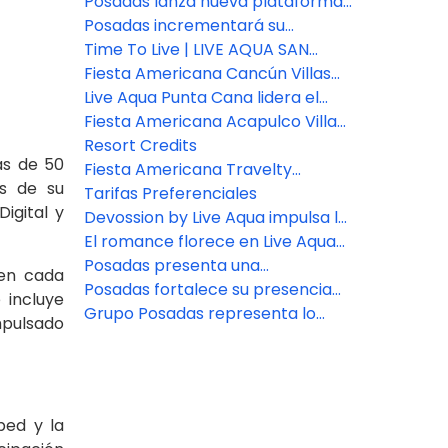
viajes
Viajes: Fiesta Americana Travelty
Posadas lanza nueva plataforma
Collection
de reservas para asesores de
Posadas incrementará su
viajes
inventario de habitaciones en un
Time To Live | LIVE AQUA SAN
7% este año
MIGUEL DE ALLENDE
Fiesta Americana Cancún Villas
presenta dos nuevas categorías
Live Aqua Punta Cana lidera el
de Villas Premium en Punta
bienestar en República
Fiesta Americana Acapulco Villas:
Cancún
Dominicana
Nuevos espacios para vivir
Resort Credits
ás de 50
experiencias inolvidables
Fiesta Americana Travelty
os de su
presenta nuevas marcas y
Tarifas Preferenciales
igital y
destinos.
Devossion by Live Aqua impulsa la
expansión de Posadas
El romance florece en Live Aqua
San Miguel de Allende
Posadas presenta una
 en cada
experiencia de bienestar en
Posadas fortalece su presencia
 incluye
Zamna Festival 2026
en el sureste con la apertura del
Grupo Posadas representa lo
impulsado
nuevo Fiesta Inn Express Cancún
mejor en hospitalidad
Cumbres
ped y la