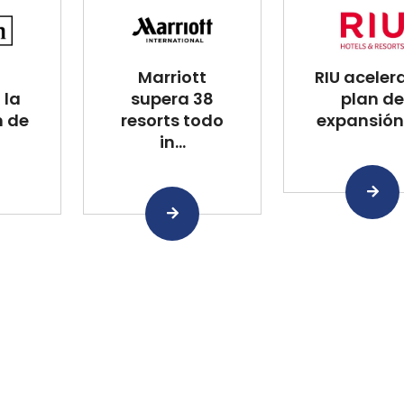
Marriott
RIU aceler
 la
supera 38
plan de
n de
resorts todo
expansión 
in...