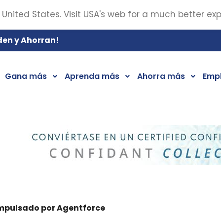
 United States. Visit USA's web for a much better ex
den y Ahorran!
Gana más
Aprenda más
Ahorra más
Emp
impulsado por Agentforce