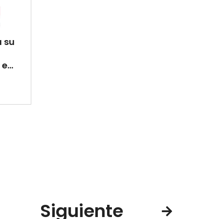
a su
e...
Siguiente