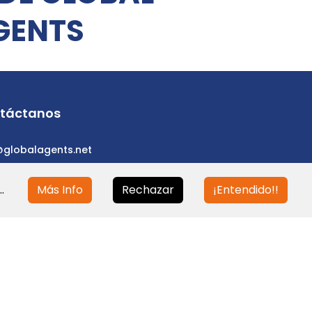
GENTS
táctanos
@globalagents.net
.
Más Info
Rechazar
¡Entendido!!
eloped with
ULANDU