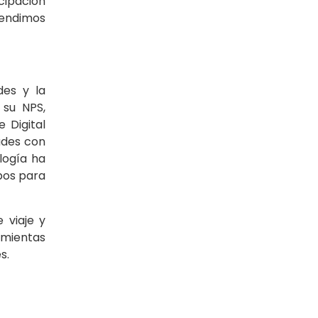
cipación
tendimos
des y la
 su NPS,
 Digital
udes con
logía ha
ipos para
 viaje y
amientas
s.