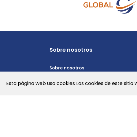
Sobre nosotros
Sobre nosotros
Política de privacidad
Esta página web usa cookies Las cookies de este sitio 
Política de cookies
Nota Legal y Condiciones de Uso de l
Contáctanos
Noticias
Empleos