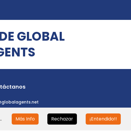
 DE GLOBAL
GENTS
táctanos
@globalagents.net
.
Más Info
Rechazar
¡Entendido!!