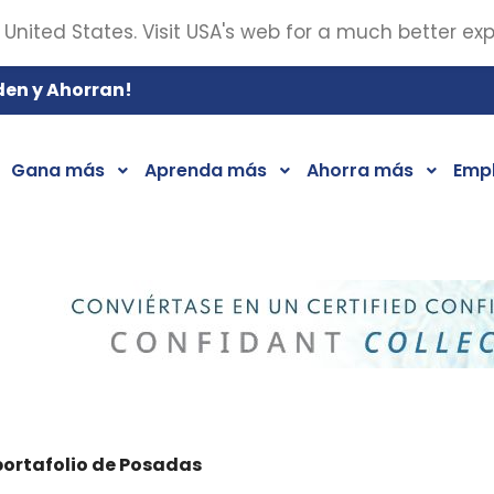
 United States. Visit USA's web for a much better ex
den y Ahorran!
Gana más
Aprenda más
Ahorra más
Emp
portafolio de Posadas