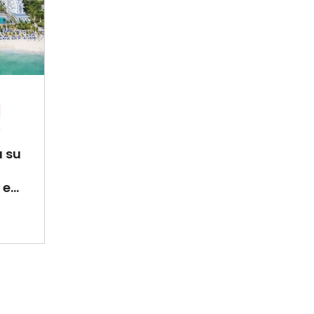
a su
e...