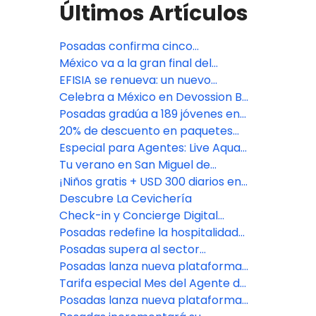
Últimos Artículos
Posadas confirma cinco
aperturas premium en México:
México va a la gran final del
Isla Mujeres, Riviera Maya y CDMX
Bocuse d'Or 2027, con jurado de
EFISIA se renueva: un nuevo
Fiesta Americana Travelty
refugio mediterráneo en Fiesta
Celebra a México en Devossion By
Americana Riviera Nayarit
Live Aqua
Posadas gradúa a 189 jóvenes en
su programa de
20% de descuento en paquetes
empoderamiento educativo
vacacionales con Fiesta
Especial para Agentes: Live Aqua
Americana Travelty Collection
San Miguel de Allende
Tu verano en San Miguel de
Allende comienza aquí
¡Niños gratis + USD 300 diarios en
Resort Credit en Grand Fiesta
Descubre La Cevichería
Americana Los Cabos!
Check-in y Concierge Digital
impulsado por Agentforce
Posadas redefine la hospitalidad
con el lanzamiento de Fiesta
Posadas supera al sector
Americana Travelty Exclusive
hotelero en experiencia del
Posadas lanza nueva plataforma
Experiences
cliente
de reservas para asesores de
Tarifa especial Mes del Agente de
viajes
Viajes: Fiesta Americana Travelty
Posadas lanza nueva plataforma