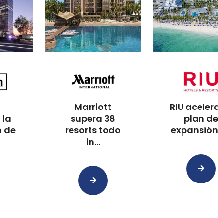
Marriott
RIU aceler
 la
supera 38
plan de
n de
resorts todo
expansión 
in...