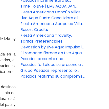
Collection
de reservas para asesores de
Posadas incrementará su
viajes
inventario de habitaciones en un
Time To Live | LIVE AQUA SAN
7% este año
MIGUEL DE ALLENDE
Fiesta Americana Cancún Villas
presenta dos nuevas categorías
Live Aqua Punta Cana lidera el
de Villas Premium en Punta
bienestar en República
Fiesta Americana Acapulco Villas:
Cancún
Dominicana
Nuevos espacios para vivir
Resort Credits
experiencias inolvidables
Fiesta Americana Travelty
e Izla by
presenta nuevas marcas y
Tarifas Preferenciales
destinos.
Devossion by Live Aqua impulsa la
expansión de Posadas
El romance florece en Live Aqua
ada en la
San Miguel de Allende
Posadas presenta una
vados, el
experiencia de bienestar en
Posadas fortalece su presencia
raciones,
Zamna Festival 2026
en el sureste con la apertura del
Grupo Posadas representa lo
ica en el
nuevo Fiesta Inn Express Cancún
mejor en hospitalidad
Posadas reafirma su compromiso
Cumbres
social con 20 años de Fundación
 destinos
Posadas
miento de
ura está
el país y