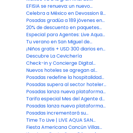
Riviera Maya y CDMX
Bocuse d'Or 2027, con jurado de
EFISIA se renueva: un nuevo
Fiesta Americana Travelty
refugio mediterráneo en Fiesta
Celebra a México en Devossion By
Americana Riviera Nayarit
Live Aqua
Posadas gradúa a 189 jóvenes en
su programa de empoderamiento
20% de descuento en paquetes
educativo
vacacionales con Fiesta
Especial para Agentes: Live Aqua
Americana Travelty Collection
San Miguel de Allende
Tu verano en San Miguel de
Allende comienza aquí
¡Niños gratis + USD 300 diarios en
Resort Credit en Grand Fiesta
Descubre La Cevichería
Americana Los Cabos!
Check-in y Concierge Digital
impulsado por Agentforce
Nuevos hoteles se agregan al
portafolio de Posadas
Posadas redefine la hospitalidad
con el lanzamiento de Fiesta
Posadas supera al sector hotelero
Americana Travelty Exclusive
en experiencia del cliente
Posadas lanza nueva plataforma
Experiences
de reservas para asesores de
Tarifa especial Mes del Agente de
viajes
Viajes: Fiesta Americana Travelty
Posadas lanza nueva plataforma
Collection
de reservas para asesores de
Posadas incrementará su
viajes
inventario de habitaciones en un
Time To Live | LIVE AQUA SAN
7% este año
MIGUEL DE ALLENDE
Fiesta Americana Cancún Villas