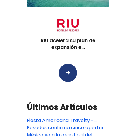
RIU acelera su plan de
expansión e...
Últimos Artículos
Fiesta Americana Travelty -
Oferta especial TA DEAL
Posadas confirma cinco aperturas
premium en México: Isla Mujeres,
México va a la gran final del