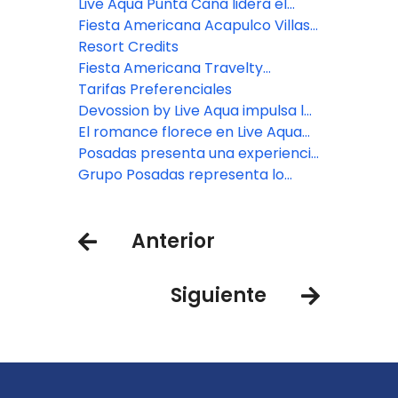
presenta dos nuevas categorías
Live Aqua Punta Cana lidera el
de Villas Premium en Punta
bienestar en República
Fiesta Americana Acapulco Villas:
Cancún
Dominicana
Nuevos espacios para vivir
Resort Credits
experiencias inolvidables
Fiesta Americana Travelty
presenta nuevas marcas y
Tarifas Preferenciales
destinos.
Devossion by Live Aqua impulsa la
expansión de Posadas
El romance florece en Live Aqua
San Miguel de Allende
Posadas presenta una experiencia
de bienestar en Zamna Festival
Grupo Posadas representa lo
2026
mejor en hospitalidad
Anterior
Siguiente