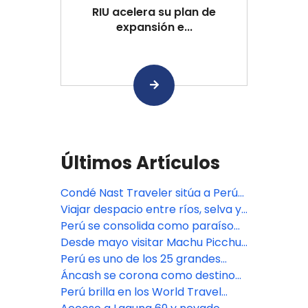
RIU acelera su plan de
expansión e...
Últimos Artículos
Condé Nast Traveler sitúa a Perú
como uno de los destinos
Viajar despacio entre ríos, selva y
esenciales para el 2026
montañas
Perú se consolida como paraíso
mundial de la aventura en 2026
Desde mayo visitar Machu Picchu
será más caro: nuevos precios
Perú es uno de los 25 grandes
para nacionales y extranjeros
destinos del mundo para viajar en
Áncash se corona como destino
2026
de aventura mundial en los
Perú brilla en los World Travel