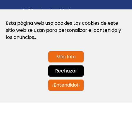
Política de privacidad
Esta página web usa cookies Las cookies de este
Política de cookies
sitio web se usan para personalizar el contenido y
Nota Legal y Condiciones de Uso de la
los anuncios..
Web
Más Info
Contáctanos
Rechazar
info@globalagents.net
¡Entendido!!
Contáctanos
Noticias
Empleos
Newsletters