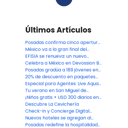
Últimos Artículos
Posadas confirma cinco aperturas
premium en México: Isla Mujeres,
México va a la gran final del
Riviera Maya y CDMX
Bocuse d'Or 2027, con jurado de
EFISIA se renueva: un nuevo
Fiesta Americana Travelty
refugio mediterráneo en Fiesta
Celebra a México en Devossion By
Americana Riviera Nayarit
Live Aqua
Posadas gradúa a 189 jóvenes en
su programa de empoderamiento
20% de descuento en paquetes
educativo
vacacionales con Fiesta
Especial para Agentes: Live Aqua
Americana Travelty Collection
San Miguel de Allende
Tu verano en San Miguel de
Allende comienza aquí
¡Niños gratis + USD 300 diarios en
Resort Credit en Grand Fiesta
Descubre La Cevichería
Americana Los Cabos!
Check-in y Concierge Digital
impulsado por Agentforce
Nuevos hoteles se agregan al
portafolio de Posadas
Posadas redefine la hospitalidad