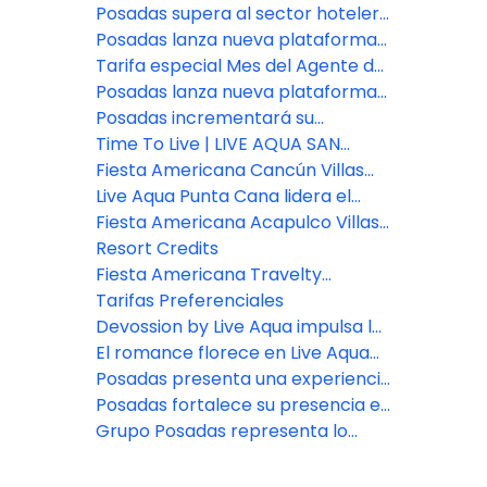
con el lanzamiento de Fiesta
Posadas supera al sector hotelero
Americana Travelty Exclusive
en experiencia del cliente
Posadas lanza nueva plataforma
Experiences
de reservas para asesores de
Tarifa especial Mes del Agente de
viajes
Viajes: Fiesta Americana Travelty
Posadas lanza nueva plataforma
Collection
de reservas para asesores de
Posadas incrementará su
viajes
inventario de habitaciones en un
Time To Live | LIVE AQUA SAN
7% este año
MIGUEL DE ALLENDE
Fiesta Americana Cancún Villas
presenta dos nuevas categorías
Live Aqua Punta Cana lidera el
de Villas Premium en Punta
bienestar en República
Fiesta Americana Acapulco Villas:
Cancún
Dominicana
Nuevos espacios para vivir
Resort Credits
experiencias inolvidables
Fiesta Americana Travelty
presenta nuevas marcas y
Tarifas Preferenciales
destinos.
Devossion by Live Aqua impulsa la
expansión de Posadas
El romance florece en Live Aqua
San Miguel de Allende
Posadas presenta una experiencia
de bienestar en Zamna Festival
Posadas fortalece su presencia en
2026
el sureste con la apertura del
Grupo Posadas representa lo
nuevo Fiesta Inn Express Cancún
mejor en hospitalidad
Cumbres