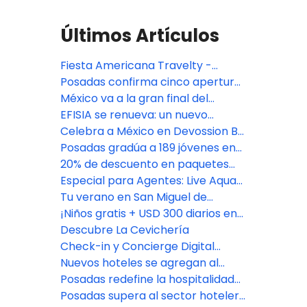
Últimos Artículos
Fiesta Americana Travelty -
Oferta especial TA DEAL
Posadas confirma cinco aperturas
premium en México: Isla Mujeres,
México va a la gran final del
Riviera Maya y CDMX
Bocuse d'Or 2027, con jurado de
EFISIA se renueva: un nuevo
Fiesta Americana Travelty
refugio mediterráneo en Fiesta
Celebra a México en Devossion By
Americana Riviera Nayarit
Live Aqua
Posadas gradúa a 189 jóvenes en
su programa de empoderamiento
20% de descuento en paquetes
educativo
vacacionales con Fiesta
Especial para Agentes: Live Aqua
Americana Travelty Collection
San Miguel de Allende
Tu verano en San Miguel de
Allende comienza aquí
¡Niños gratis + USD 300 diarios en
Resort Credit en Grand Fiesta
Descubre La Cevichería
Americana Los Cabos!
Check-in y Concierge Digital
impulsado por Agentforce
Nuevos hoteles se agregan al
portafolio de Posadas
Posadas redefine la hospitalidad
con el lanzamiento de Fiesta
Posadas supera al sector hotelero