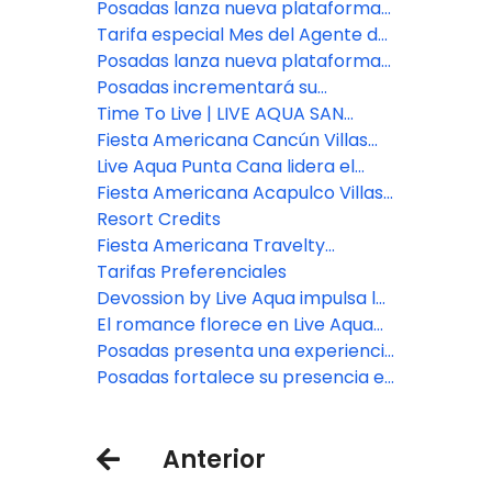
Americana Travelty Exclusive
en experiencia del cliente
Posadas lanza nueva plataforma
Experiences
de reservas para asesores de
Tarifa especial Mes del Agente de
viajes
Viajes: Fiesta Americana Travelty
Posadas lanza nueva plataforma
Collection
de reservas para asesores de
Posadas incrementará su
viajes
inventario de habitaciones en un
Time To Live | LIVE AQUA SAN
7% este año
MIGUEL DE ALLENDE
Fiesta Americana Cancún Villas
presenta dos nuevas categorías
Live Aqua Punta Cana lidera el
de Villas Premium en Punta
bienestar en República
Fiesta Americana Acapulco Villas:
Cancún
Dominicana
Nuevos espacios para vivir
Resort Credits
experiencias inolvidables
Fiesta Americana Travelty
presenta nuevas marcas y
Tarifas Preferenciales
destinos.
Devossion by Live Aqua impulsa la
expansión de Posadas
El romance florece en Live Aqua
San Miguel de Allende
Posadas presenta una experiencia
de bienestar en Zamna Festival
Posadas fortalece su presencia en
2026
el sureste con la apertura del
nuevo Fiesta Inn Express Cancún
Anterior
Cumbres