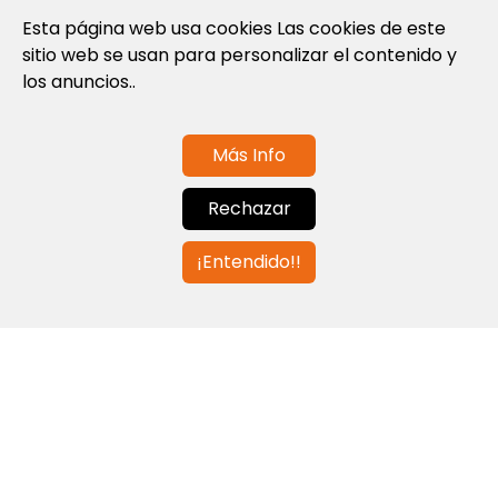
Política de cookies
Esta página web usa cookies Las cookies de este
sitio web se usan para personalizar el contenido y
Nota Legal y Condiciones de Uso de la
los anuncios..
Web
Más Info
Contáctanos
Rechazar
info@globalagents.net
¡Entendido!!
Contáctanos
Noticias
Empleos
Newsletters
© 2026 Developed with
ULANDU