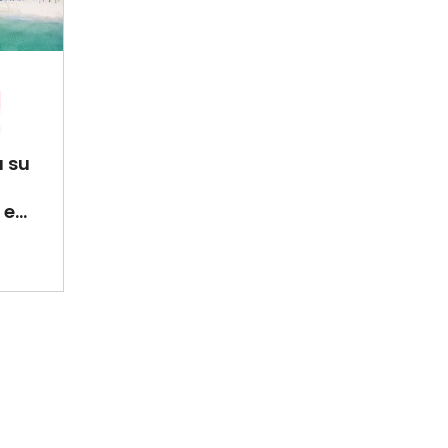
a su
e...