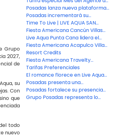
Experiences
cliente
de reservas para asesores de
Tarifa especial Mes del Agente de
viajes
Viajes: Fiesta Americana Travelty
Posadas lanza nueva plataforma
Collection
de reservas para asesores de
Posadas incrementará su
viajes
inventario de habitaciones en un
Time To Live | LIVE AQUA SAN
7% este año
MIGUEL DE ALLENDE
Fiesta Americana Cancún Villas
presenta dos nuevas categorías
Live Aqua Punta Cana lidera el
de Villas Premium en Punta
bienestar en República
Fiesta Americana Acapulco Villas:
de Grupo
Cancún
Dominicana
Nuevos espacios para vivir
Resort Credits
ia 2027,
experiencias inolvidables
Fiesta Americana Travelty
ncial de
presenta nuevas marcas y
Tarifas Preferenciales
destinos.
El romance florece en Live Aqua
San Miguel de Allende
Posadas presenta una
Aqua, su
experiencia de bienestar en
Posadas fortalece su presencia
jas. Con
Zamna Festival 2026
en el sureste con la apertura del
Grupo Posadas representa lo
sino que
nuevo Fiesta Inn Express Cancún
mejor en hospitalidad
renciada
Cumbres
del todo
ste nuevo