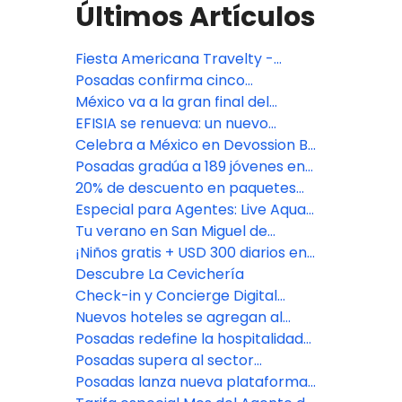
Últimos Artículos
Fiesta Americana Travelty -
Oferta especial TA DEAL
Posadas confirma cinco
aperturas premium en México:
México va a la gran final del
Isla Mujeres, Riviera Maya y CDMX
Bocuse d'Or 2027, con jurado de
EFISIA se renueva: un nuevo
Fiesta Americana Travelty
refugio mediterráneo en Fiesta
Celebra a México en Devossion By
Americana Riviera Nayarit
Live Aqua
Posadas gradúa a 189 jóvenes en
su programa de
20% de descuento en paquetes
empoderamiento educativo
vacacionales con Fiesta
Especial para Agentes: Live Aqua
Americana Travelty Collection
San Miguel de Allende
Tu verano en San Miguel de
Allende comienza aquí
¡Niños gratis + USD 300 diarios en
Resort Credit en Grand Fiesta
Descubre La Cevichería
Americana Los Cabos!
Check-in y Concierge Digital
impulsado por Agentforce
Nuevos hoteles se agregan al
portafolio de Posadas
Posadas redefine la hospitalidad
con el lanzamiento de Fiesta
Posadas supera al sector
Americana Travelty Exclusive
hotelero en experiencia del
Posadas lanza nueva plataforma