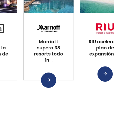
Marriott
RIU aceler
 la
supera 38
plan de
n de
resorts todo
expansión 
in...