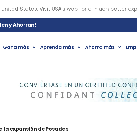
 United States. Visit USA's web for a much better ex
den y Ahorran!
Gana más
Aprenda más
Ahorra más
Emp
a la expansión de Posadas