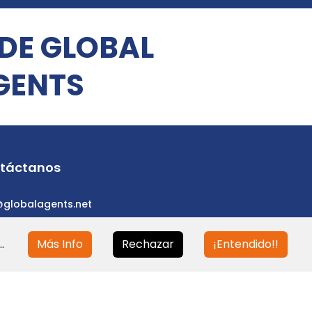
 DE GLOBAL
GENTS
táctanos
@globalagents.net
.
Más Info
Rechazar
¡Entendido!!