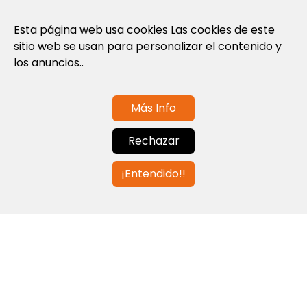
Política de privacidad
Esta página web usa cookies Las cookies de este
Política de cookies
sitio web se usan para personalizar el contenido y
Nota Legal y Condiciones de Uso de la
los anuncios..
Web
Más Info
Contáctanos
Rechazar
info@globalagents.net
¡Entendido!!
Contáctanos
Noticias
Empleos
Newsletters
© 2026 Developed with
ULANDU