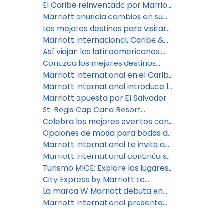
International
estratégica en el Caribe y
exclusivas de Marriott
El Caribe reinventado por Marriott
América Latina en 2026
International en el Caribe y
International
Marriott anuncia cambios en su
Latinoamérica para recibir 2026
liderazgo en EEUU, Canadá y
Los mejores destinos para visitar
América Latina
en 2026
Marriott Internacional, Caribe &
Latinoamérica anuncia con orgullo
Así viajan los latinoamericanos:
sus propiedades reconocidas en
Experiencias únicas y pasión por lo
Conozca los mejores destinos
la Guía Michelin Key Hotels 2025
digital
para turismo bleisure en
Marriott International en el Caribe
Latinoamérica
destaca el incomparable
Marriott International introduce la
atractivo de los viajes de verano
marca City Express en Brasil con 7
Marriott apuesta por El Salvador
en sus resorts de primera
hoteles
St. Regis Cap Cana Resort
categoría
inaugura una nueva era de lujo en
Celebra los mejores eventos con
la República Dominicana
Marriott International en el Caribe
Opciones de moda para bodas de
y Latinoamérica
destino en América Latina
Marriott International te invita a
descubrir tu próximo destino
Marriott International continúa su
según tu signo del zodiaco
sólido crecimiento en el Caribe y
Turismo MICE: Explore los lugares
América Latina con la firma de
más inspiradores de América
City Express by Marriott se
acuerdos anuales récord en 2024
Central y del Sur para su próximo
expande a nuevos países del
La marca W Marriott debuta en
evento
Caribe y América Latina
Brasil con la inauguración de W
Marriott International presenta
São Paulo
los destinos y experiencias que