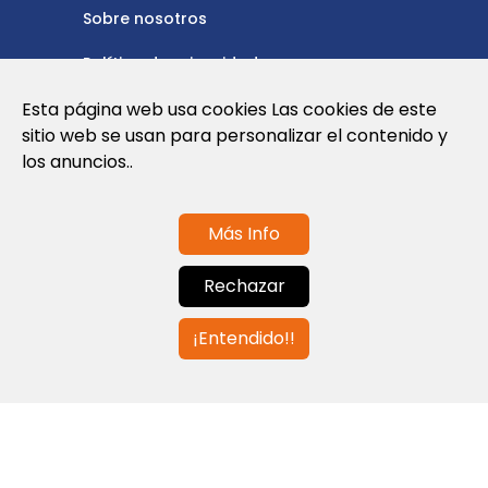
Sobre nosotros
Política de privacidad
Esta página web usa cookies Las cookies de este
Política de cookies
sitio web se usan para personalizar el contenido y
Nota Legal y Condiciones de Uso de la
los anuncios..
Web
Más Info
Contáctanos
Rechazar
info@globalagents.net
¡Entendido!!
Contáctanos
Noticias
Empleos