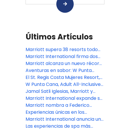
Últimos Artículos
Marriott supera 38 resorts todo
incluido en LATAM y suma más de
Marriott International firma dos
20 proyectos en construcción
acuerdos con Catalonia Hotels &
Marriott alcanza un nuevo récord:
Resorts para incorporar
más de 10,000 hoteles en el
Aventuras en sabor: W Punta
propiedades todo incluido en
mundo
Cana presenta un destino
El St. Regis Costa Mujeres Resort,
Jamaica y Tanzania
gastronómico todo incluido audaz
en Cancún, se estrena como un
W Punta Cana, Adult All-Inclusive
en el caribe
refinado refugio entre la tierra y el
nombra a Alejandro Larrondo
Jamal Satli Iglesias, Marriott y
mar en México
como Gerente General
Aimbridge anuncian nuevo resort
Marriott International expande su
en Riviera Maya
portafolio de lujo en Perú con dos
Marriott nombra a Federico
conversiones emblemáticas
Greppi como nuevo presidente
Experiencias únicas en los
destinos más inspiradores de
Marriott International anuncia un
para la región CALA
América Latina, según Marriott
fuerte crecimiento y expansión
Las experiencias de spa más