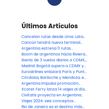
Últimos Artículos
Cancelan rutas desde Lima: Latam
a Tucumán y Sky a Cancún
Cancún tendrá nueva terminal
aérea
Argentina estrena 11 rutas
internacionales en 2026
Boom de argentinos hacia Riviera
Maya y Punta Cana por el dólar
Iberia: de 3 vuelos diarios a CDMX,
40 pasajeros van a Cancún
Madrid: Bogotá supera a CDMX y
Buenos Aires en cifra de pasajeros
Euroairlines enlazará París y Punta
Cana con nuevo vuelo charter
Córdoba, Bariloche y Mendoza, en
el ‘top’ 5 de tráfico aéreo
Argentina impulsa promoción
argentino
turística vanguardista en sector
Xcaret Ferry lanza 14 viajes al día
gamer
de Playa del Carmen a Cozumel
Civitatis proyecta en Argentina
gran movimiento turístico por
Viajes 2024: seis conceptos
carnaval
nuevos que serán tendencia
Rio de Janeiro es el destino más