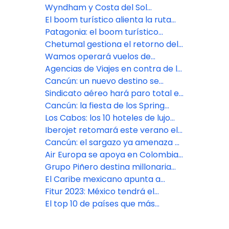
elegido de los argentinos en el
Wyndham y Costa del Sol
exterior
desembarcan en el aeropuerto
El boom turístico alienta la ruta
de Lima
Montevideo-Bariloche
Patagonia: el boom turístico
alienta la ruta Montevideo-
Chetumal gestiona el retorno del
Bariloche
vuelo de American a Miami
Wamos operará vuelos de
Avianca desde Madrid y Bogotá
Agencias de Viajes en contra de la
implementación del NDC
Cancún: un nuevo destino se
diferencia como “libre de sargazo»
Sindicato aéreo hará paro total en
el inicio de Semana Santa
Cancún: la fiesta de los Spring
breakers casi llega a Semana
Los Cabos: los 10 hoteles de lujo
Santa
que ultiman su estreno
Iberojet retomará este verano el
vuelo directo Madrid-Los Cabos
Cancún: el sargazo ya amenaza a
siete playas con el primer recale
Air Europa se apoya en Colombia
e Iberia en México como bases
Grupo Piñero destina millonaria
latinas
inversión en el Caribe para 2023
El Caribe mexicano apunta a
recuperar al turista europeo
Fitur 2023: México tendrá el
pabellón más grande de América
El top 10 de países que más
Latina
turistas mandan a México