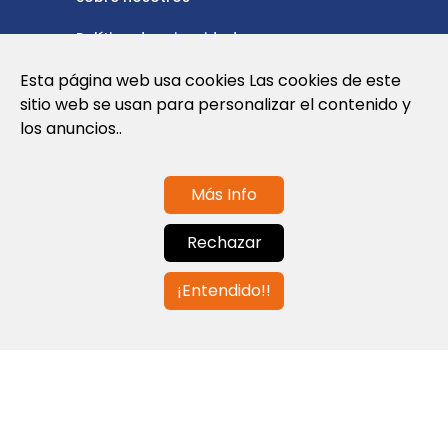
Política de privacidad
Esta página web usa cookies Las cookies de este
Política de cookies
sitio web se usan para personalizar el contenido y
Nota Legal y Condiciones de Uso de la
los anuncios..
Web
Más Info
Contáctanos
Rechazar
info@globalagents.net
¡Entendido!!
Contáctanos
Noticias
Empleos
Newsletters