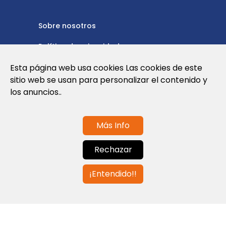
Sobre nosotros
Política de privacidad
Política de cookies
Esta página web usa cookies Las cookies de este
sitio web se usan para personalizar el contenido y
Nota Legal y Condiciones de Uso de la
los anuncios..
Web
Más Info
Contáctanos
Rechazar
info@globalagents.net
¡Entendido!!