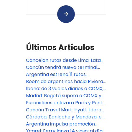
Últimos Artículos
Cancelan rutas desde Lima: Latam
a Tucumán y Sky a Cancún
Cancún tendrá nueva terminal
aérea
Argentina estrena 11 rutas
internacionales en 2026
Boom de argentinos hacia Riviera
Maya y Punta Cana por el dólar
Iberia: de 3 vuelos diarios a CDMX,
40 pasajeros van a Cancún
Madrid: Bogotá supera a CDMX y
Buenos Aires en cifra de pasajeros
Euroairlines enlazará París y Punta
Cana con nuevo vuelo charter
Cancún Travel Mart: Hyatt lidera
eventos sociales en nuevos
Córdoba, Bariloche y Mendoza, en
hoteles
el ‘top’ 5 de tráfico aéreo
Argentina impulsa promoción
argentino
turística vanguardista en sector
Xcaret Ferry lanza 14 viajes al día