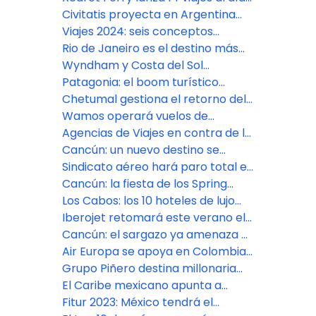
gamer
de Playa del Carmen a Cozumel
Civitatis proyecta en Argentina
gran movimiento turístico por
Viajes 2024: seis conceptos
carnaval
nuevos que serán tendencia
Rio de Janeiro es el destino más
elegido de los argentinos en el
Wyndham y Costa del Sol
exterior
desembarcan en el aeropuerto
Patagonia: el boom turístico
de Lima
alienta la ruta Montevideo-
Chetumal gestiona el retorno del
Bariloche
vuelo de American a Miami
Wamos operará vuelos de
Avianca desde Madrid y Bogotá
Agencias de Viajes en contra de la
implementación del NDC
Cancún: un nuevo destino se
diferencia como “libre de sargazo»
Sindicato aéreo hará paro total en
el inicio de Semana Santa
Cancún: la fiesta de los Spring
breakers casi llega a Semana
Los Cabos: los 10 hoteles de lujo
Santa
que ultiman su estreno
Iberojet retomará este verano el
vuelo directo Madrid-Los Cabos
Cancún: el sargazo ya amenaza a
siete playas con el primer recale
Air Europa se apoya en Colombia
e Iberia en México como bases
Grupo Piñero destina millonaria
latinas
inversión en el Caribe para 2023
El Caribe mexicano apunta a
recuperar al turista europeo
Fitur 2023: México tendrá el