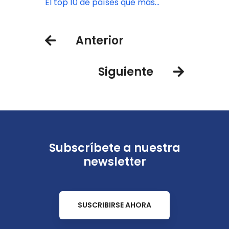
pabellón más grande de América
El top 10 de países que más
Latina
turistas mandan a México
Anterior
Siguiente
Subscríbete a nuestra
newsletter
SUSCRIBIRSE AHORA