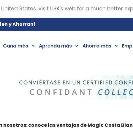
 United States. Visit USA's web for a much better ex
den y Ahorran!
Gana más
Aprenda más
Ahorra más
Emp
n nosotros: conoce las ventajas de Magic Costa Bla