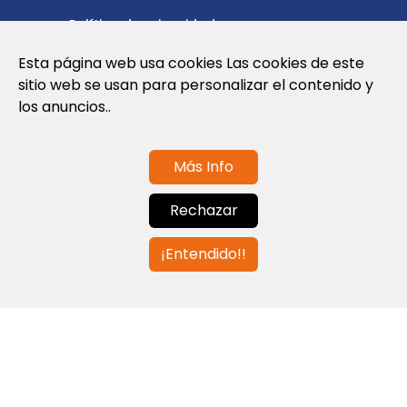
Política de privacidad
Política de cookies
Esta página web usa cookies Las cookies de este
sitio web se usan para personalizar el contenido y
Nota Legal y Condiciones de Uso de la
los anuncios..
Web
Más Info
Contáctanos
Rechazar
info@globalagents.net
¡Entendido!!
Contáctanos
Noticias
Empleos
Newsletters