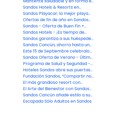
Caracol
Mantente saludable y en forma en
tus vacaciones a Cancún
Sandos Hotels & Resorts en
México son premiados por
Sandos Playacar; la mejor playa
WeddingWire
en Playa del Carmen
Ofertas de fin de año en Sandos
Hotels & Resorts
Sandos - Oferta de Buen Fin +
Black Friday todo noviembre
Sandos Hotels - ¡Es tiempo de
vernos nuevamente!
Sandos garantiza a sus huéspedes
una estancia limpia y segura
Sandos Cancún, ahorra hasta un
50%
Este 15 de Septiembre celebralo
en Hoteles Sandos
Sandos Oferta de Verano - Último
minuto
Programa de Salud y Seguridad -
Hoteles Sandos
Hoteles Sandos abre sus puertas
en Julio y tienen grandes
Fundación Sandos, “Compartir nos
descuentos.
une”
El más grandioso resort con
parque acuático eco
El Arte del Bienestar con Sandos
Finisterra
Sandos Cancún añade estilo a su
evento
Escapada Sólo Adultos en Sandos