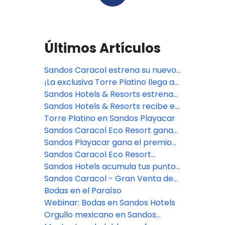
Últimos Artículos
Sandos Caracol estrena su nuevo
y exclusivo Kiin Beach Club, solo
¡La exclusiva Torre Platino llega a
para adultos
Sandos Playacar!
Sandos Hotels & Resorts estrena
adiciones y renovaciones en su
Sandos Hotels & Resorts recibe el
cartera de México
prestigioso reconocimiento
Torre Platino en Sandos Playacar
Weddingwire Couples' Choice
Sandos Caracol Eco Resort gana
Awards® 2025
el premio Travelers' Choice en
Sandos Playacar gana el premio
TripAdvisor 2024
Travelers' Choice en TripAdvisor
Sandos Caracol Eco Resort
2024
amplía su colección ecológica
Sandos Hotels acumula tus puntos
con 336 habitaciones renovadas
para 2023
Sandos Caracol - Gran Venta de
Black Friday
Bodas en el Paraíso
Webinar: Bodas en Sandos Hotels
Orgullo mexicano en Sandos