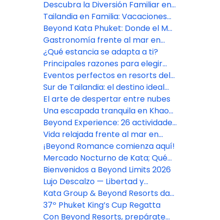
de las expectativas
Descubra la Diversión Familiar en
Pamookkoo Resort Phuket
Tailandia en Familia: Vacaciones
de Verano Inolvidables
Beyond Kata Phuket: Donde el Mar
es Parte de la Experiencia
Gastronomía frente al mar en
Beyond Karon Phuket
¿Qué estancia se adapta a ti?
Principales razones para elegir
una estancia en un resort en el sur
Eventos perfectos en resorts del
de Tailandia
sur de Tailandia
Sur de Tailandia: el destino ideal
para todo tipo de viajero
El arte de despertar entre nubes
Una escapada tranquila en Khao
Lak, Phang Nga
Beyond Experience: 26 actividades
para transformar tu "escapada"
Vida relajada frente al mar en
en un "viaje" inolvidable
Beyond Kata
¡Beyond Romance comienza aquí!
Mercado Nocturno de Kata; Qué
comer, comprar y ver en el
Bienvenidos a Beyond Limits 2026
mercado más vibrante de Phuket
Lujo Descalzo — Libertad y
Elegancia a la Orilla del Mar
Kata Group & Beyond Resorts dan
la bienvenida a la 37.ª Regata
37º Phuket King’s Cup Regatta
Phuket King’s Cup por todo lo alto
Con Beyond Resorts, prepárate