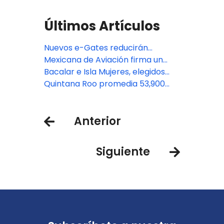
Últimos Artículos
Nuevos e-Gates reducirán
tiempos de espera en el
Mexicana de Aviación firma un
Aeropuerto de Cancún
contrato por 20 nuevos aviones
Bacalar e Isla Mujeres, elegidos
para expandirse en Canadá y
para unos premios únicos
Quintana Roo promedia 53,900
EE.UU.
visitantes diarios en noviembre
Anterior
Siguiente