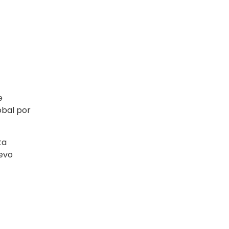
e
obal por
ta
uevo