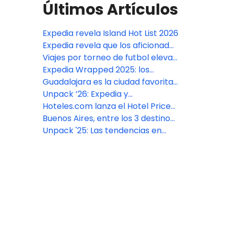
Últimos Artículos
Expedia revela Island Hot List 2026
Expedia revela que los aficionados
mantienen la demanda de viajes
Viajes por torneo de futbol elevan
para el fútbol de este verano
demanda turística desde México
Expedia Wrapped 2025: los
pese al aumento de precios
destinos más buscados del año
Guadalajara es la ciudad favorita
de los aficionados mexicanos
Unpack ’26: Expedia y
para ver a la Selección Nacional
Hoteles.com revelan cómo
Hoteles.com lanza el Hotel Price
según el Fan Travel Outlook de
viajarán los turistas en 2026
Index™ 2025
Buenos Aires, entre los 3 destinos
Expedia
en tendencia a nivel mundial
Unpack '25: Las tendencias en
viajes de Expedia, Hotels.Com y
Vrbo