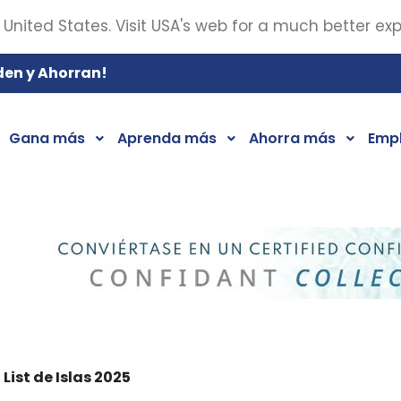
 United States. Visit USA's web for a much better ex
den y Ahorran!
Gana más
Aprenda más
Ahorra más
Emp
List de Islas 2025