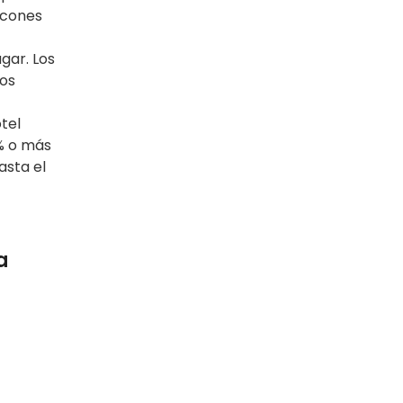
ncones
gar. Los
ios
tel
% o más
asta el
a