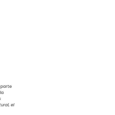
 parte
la
s
ral, el