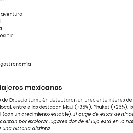
la aventura
d
a
cesible
a gastronomía
viajeros mexicanos
s de Expedia también detectaron un creciente interés de
local, entre ellas destacan Maui (+35%), Phuket (+25%), Is
l (con un crecimiento estable).
El auge de estos destino
antan por explorar lugares donde el lujo está en lo natu
na historia distinta.