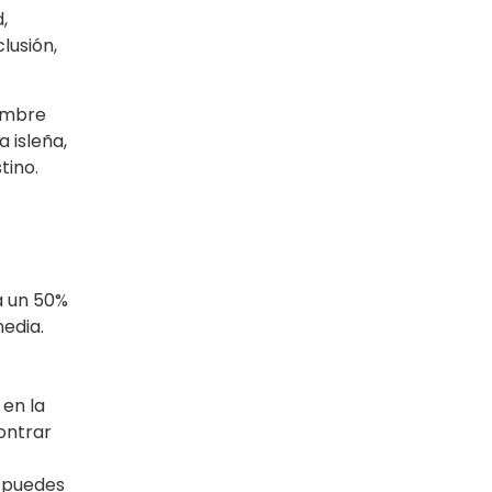
,
lusión,
iembre
 isleña,
tino.
a un 50%
edia.
 en la
ontrar
o puedes