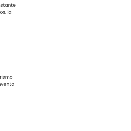
nstante
os, la
urismo
inventa