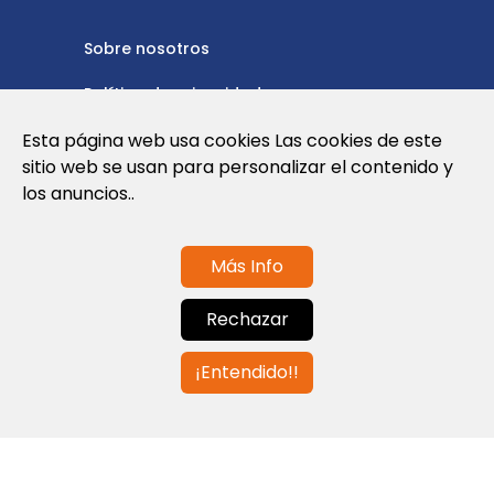
Sobre nosotros
Política de privacidad
Esta página web usa cookies Las cookies de este
Política de cookies
sitio web se usan para personalizar el contenido y
Nota Legal y Condiciones de Uso de la
los anuncios..
Web
Más Info
Contáctanos
Rechazar
info@globalagents.net
¡Entendido!!
Contáctanos
Noticias
Empleos