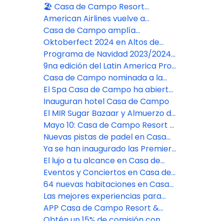
Casa de Campo Resort
Libres de Algas en el Caribe
🏖️ Casa de Campo Resort
presenta su nuevo espacio
American Airlines vuelve a
familiar en Playa Minitas
conectar Miami y La Romana con
Casa de Campo amplía
un vuelo diario
instalaciones con dos nuevas
Oktoberfect 2024 en Altos de
canchas de pádel
Chavón
Programa de Navidad 2023/2024
en Casa de Campo Resort
9na edición del Latin America Pro-
Am listo para llevarse a cabo en
Casa de Campo nominada a la
Casa de Campo
mejor marca de hoteles de lujo
El Spa Casa de Campo ha abierto
sus puertas
Inauguran hotel Casa de Campo
El MIR Sugar Bazaar y Almuerzo de
Dama 2023
Mayo 10: Casa de Campo Resort &
Villas: El destino de bienestar de
Nuevas pistas de padel en Casa
lujo
de Campo Resort
Ya se han inaugurado las Premier
Suites en Casa de Campo Resort
El lujo a tu alcance en Casa de
Campo Resort
Eventos y Conciertos en Casa de
Campo Resort & Villas
64 nuevas habitaciones en Casa
de Campo Resort & Villas
Las mejores experiencias para
grupos en el Caribe
APP Casa de Campo Resort &
Villas
Obtén un 15% de comisión con