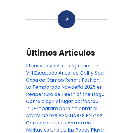
Últimos Artículos
El nuevo evento de lujo que pone a
República Dominicana en el mapa
VIII Escapada Anual de Golf y Spa
de la moda - Casa de Campo
para Parejas en Casa de Campo
Casa de Campo Resort Fashion
Fashion Week
Resort
Week
La Temporada Navideña 2025 en
Casa de Campo Resort ofreció
Reapertura de Teeth of the Dog
tradiciones clásicas y experiencias
en Casa de Campo Resort
Cómo elegir el lugar perfecto
familiares
para una boda en Casa de Campo
🍺 ¡Prepárate para celebrar el
Resort & Villas® Resort
Oktoberfest Chavón!
ACTIVIDADES FAMILIARES EN CASA
DE CAMPO RESORT
Comienza una nueva era de
belleza consciente en The Spa
Minitas es Una de las Pocas Playas