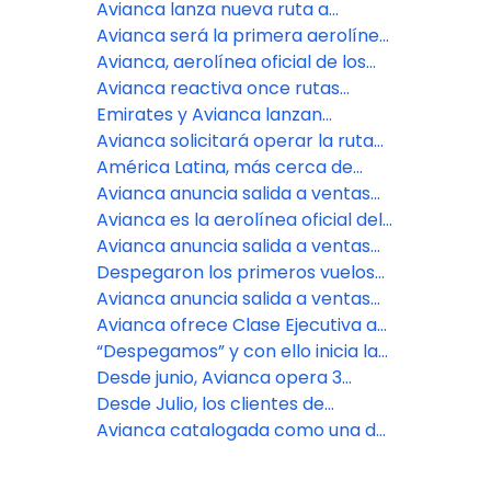
con Ciudad de Panamá
proteger a los pasajeros y la
Avianca lanza nueva ruta a
conectividad del país
Guayaquil y más frecuencias a San
Avianca será la primera aerolínea
José desde Buenos Aires
de Sudamérica en volar a Tulum
Avianca, aerolínea oficial de los
comités olímpicos de Colombia,
Avianca reactiva once rutas
Ecuador y El Salvador
estacionales desde los Estados
Emirates y Avianca lanzan
Unidos para conectar más con las
acuerdo de código compartido
Avianca solicitará operar la ruta
Américas
recíproco a través de sus destinos
directa entre Brasilia y Bogotá
América Latina, más cerca de
en Europa
desde octubre
Europa: ya está a la venta la
Avianca anuncia salida a ventas
nueva ruta directa Bogotá – París
de nuevas rutas para conectar a
Avianca es la aerolínea oficial del
de Avianca
Medellín con Buenos Aires,
Carnaval de Barranquilla
Avianca anuncia salida a ventas
Santiago y Lima
de nueva ruta para volar entre
Despegaron los primeros vuelos
Medellín y Aruba
de avianca para conectar a
Avianca anuncia salida a ventas
Bogotá con Cuzco en Perú y
de dos nuevas rutas para
Avianca ofrece Clase Ejecutiva a
Tegucigalpa en Honduras
conectar a Bogotá con
cuatro destinos en América
“Despegamos” y con ello inicia la
Tegucigalpa vía Palmerola y
conexión aérea entre las
Desde junio, Avianca opera 3
Cusco
provincias de Manabí y Galápagos
vuelos semanales para unir a
Desde Julio, los clientes de
Quito con Cancún
Avianca podrán volar sin escalas
Avianca catalogada como una de
entre Medellín y San Andrés
las mejores aerolíneas en
Latinoamérica por su gestión