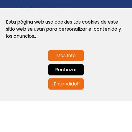
Política de privacidad
Esta página web usa cookies Las cookies de este
Política de cookies
sitio web se usan para personalizar el contenido y
Nota Legal y Condiciones de Uso de la
los anuncios..
Web
Más Info
Contáctanos
Rechazar
info@globalagents.net
¡Entendido!!
Contáctanos
Noticias
Empleos
Newsletters