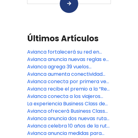
Últimos Artículos
Avianca fortalecerá su red en
Estados Unidos con nuevas
Avianca anuncia nuevas reglas en
frecuencias y vuelos
el equipaje de mano: de qué trata
Avianca agrega 39 vuelos
permanentes
y para quiénes aplica
semanales y reanuda populares
Avianca aumenta conectividad
rutas estacionales entre Estados
entre Colombia y Argentina con
Avianca conecta por primera vez
Unidos y Latinoamérica
más vuelos en la ruta Bogotá -
a Monterrey con Bogotá y más de
Avianca recibe el premio a la “Red
Córdoba
80 destinos en el mundo
Más Mejorada” en los Cranky
Avianca conecta a los viajeros
Network Awards 2025
peruanos con La Habana vía
La experiencia Business Class de
Bogotá
Avianca ya está disponible en más
Avianca ofrecerá Business Class
de 30 rutas de las Américas
en 34 rutas de las Américas
Avianca anuncia dos nuevas rutas
para conectar a Bogotá con
Avianca celebra 10 años de la ruta
Georgetown, Guyana, y a Medellín
directa Bogotá-Londres
Avianca anuncia medidas para