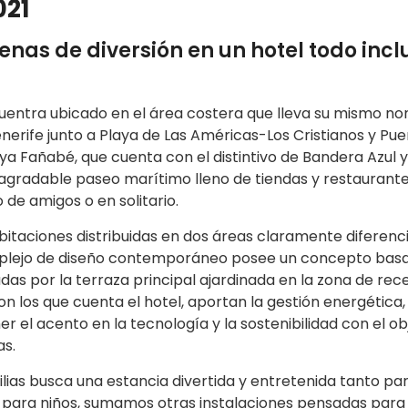
021
enas de diversión en un hotel todo inc
uentra ubicado en el área costera que lleva su mismo no
Tenerife junto a Playa de Las Américas-Los Cristianos y Pu
laya Fañabé, que cuenta con el distintivo de Bandera Azul 
 agradable paseo marítimo lleno de tiendas y restaurante
o de amigos o en solitario.
taciones distribuidas en dos áreas claramente diferencia
complejo de diseño contemporáneo posee un concepto ba
adas por la terraza principal ajardinada en la zona de rec
los que cuenta el hotel, aportan la gestión energética,
 el acento en la tecnología y la sostenibilidad con el obj
as.
lias busca una estancia divertida y entretenida tanto pa
 para niños, sumamos otras instalaciones pensadas para es