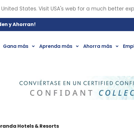
 United States. Visit USA's web for a much better ex
den y Ahorran!
Gana más
Aprenda más
Ahorra más
Emp
randa Hotels & Resorts