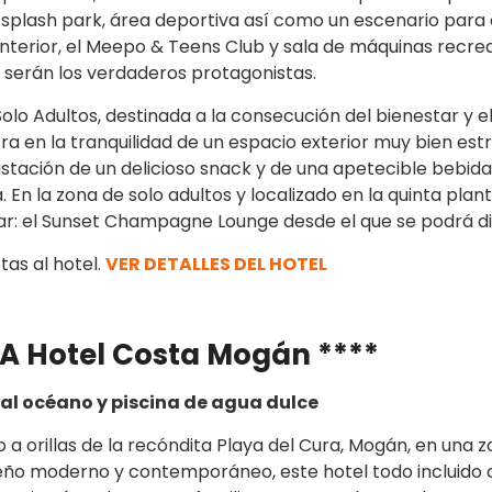
 splash park, área deportiva así como un escenario para 
interior, el Meepo & Teens Club y sala de máquinas recreat
 serán los verdaderos protagonistas.
lo Adultos, destinada a la consecución del bienestar y e
ra en la tranquilidad de un espacio exterior muy bien es
ustación de un delicioso snack y de una apetecible bebid
. En la zona de solo adultos y localizado en la quinta plan
ar: el Sunset Champagne Lounge desde el que se podrá dis
as al hotel.
VER DETALLES DEL HOTEL
Hotel Costa Mogán ****
al océano y piscina de agua dulce
rillas de la recóndita Playa del Cura, Mogán, en una zon
iseño moderno y contemporáneo, este hotel todo incluido