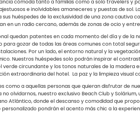
ancia cómoda tanto a familias como a solo travelers y par
estuosos e inolvidables amaneceres y puestas de sol. Lo
 a sus huéspedes de la exclusividad de una zona cautiva 
ran en un radio cercano, además de zonas de ocio y entr
ersonal quedan patentes en cada momento del día y de la
 para gozar de todas las áreas comunes con total seguri
alaciones. Por un lado, el entorno natural y la vegetación,
co. Nuestros huéspedes solo podrán inspirar el contraste
on el verde circundante y los tonos naturales de la made
ión extraordinaria del hotel. La paz y la limpieza visual 
s como a aquellas personas que quieran disfrutar de nue
no olvidarnos, nuestro exclusivo Beach Club y Solárium, 
éano Atlántico, donde el descanso y comodidad que propo
o personalizado pondrán el acento más chic a la experienc