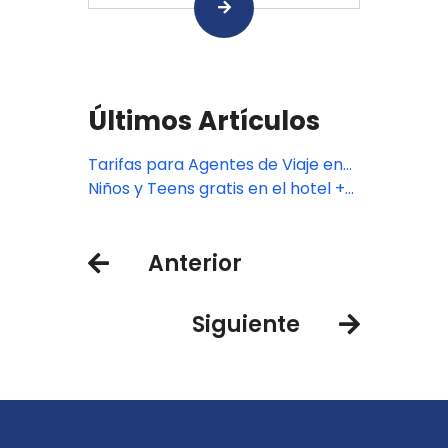
Últimos Artículos
Tarifas para Agentes de Viaje en
Hotel Xcaret México, Hotel Xcaret
Niños y Teens gratis en el hotel +
Arte y La Casa de la Playa
acceso ilimitado a los Parques
Xcaret
Anterior
Siguiente